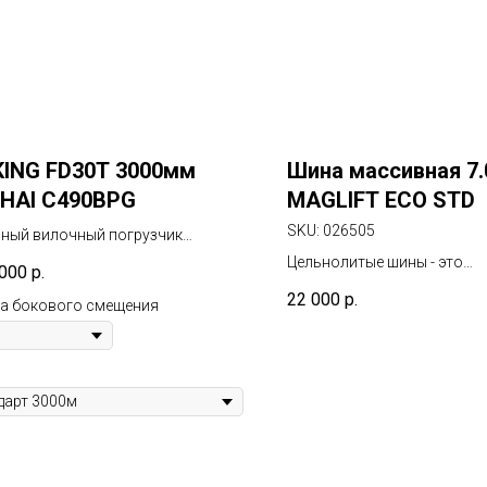
ING FD30T 3000мм
Шина массивная 7.
HAI C490BPG
MAGLIFT ECO STD
SKU:
026505
ный вилочный погрузчик
подъёмностью 3000кг
Цельнолитые шины - это
 000
р.
инновационное решение. О
22 000
р.
ка бокового смещения
использованием специаль
технологии литья резины в
цельную конструкцию, что 
уникальные свойства. Иск
прочность и долговечност
своей структуре, цельнол
BKT выдерживают даже са
условия эксплуатации и н