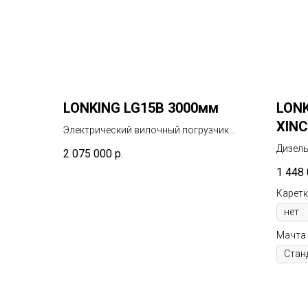
LONKING LG15B 3000мм
LONK
XINC
Электрический вилочный погрузчик
грузоподъёмностью 1500кг
Дизель
2 075 000
р.
грузо
1 448
Карет
Мачта