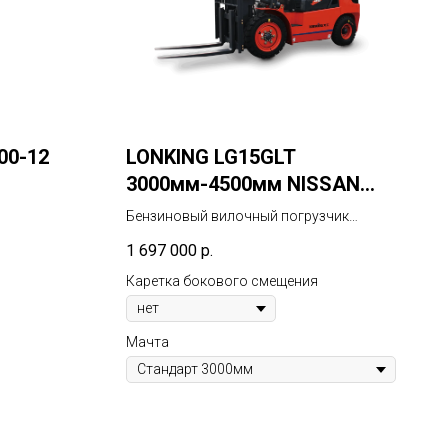
00-12
LONKING LG15GLT
3000мм-4500мм NISSAN
K21
Бензиновый вилочный погрузчик
грузоподъёмностью 1500кг
1 697 000
р.
ни созданы с
Каретка бокового смещения
ной
 одну
придает им
Мачта
лючительная
ь. Благодаря
итые шины
мые сложные
е подвержены