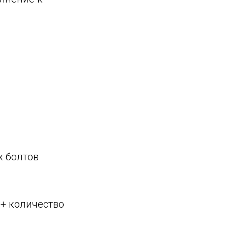
х болтов
 + количество