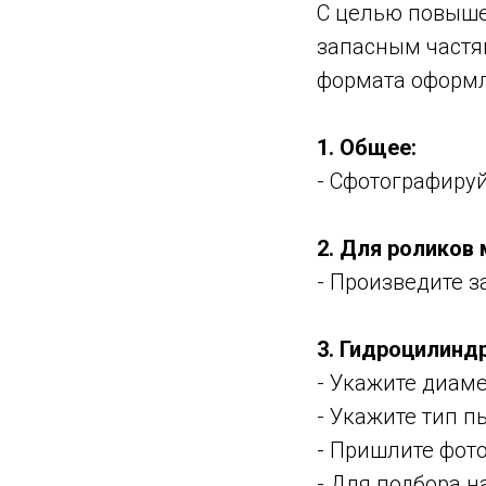
С целью повышен
запасным частя
формата оформл
1. Общее:
- Сфотографиру
2. Для роликов
- Произведите з
3. Гидроцилинд
- Укажите диам
- Укажите тип 
- Пришлите фот
- Для подбора н