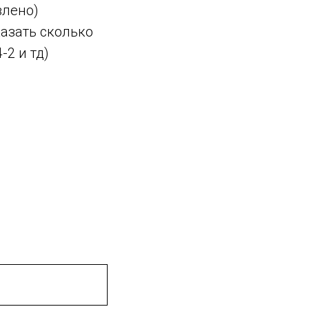
влено)
казать сколько
-2 и тд)