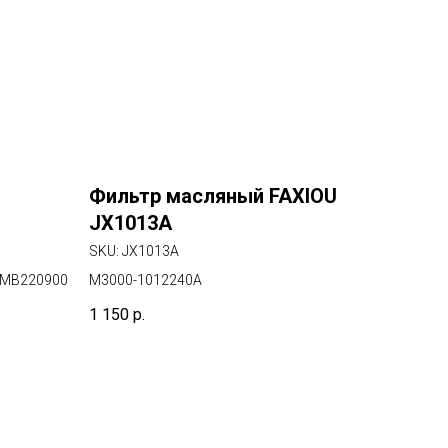
Фильтр масляный FAXIOU
JX1013A
SKU:
JX1013A
0 MB220900
M3000-1012240A
1 150
р.