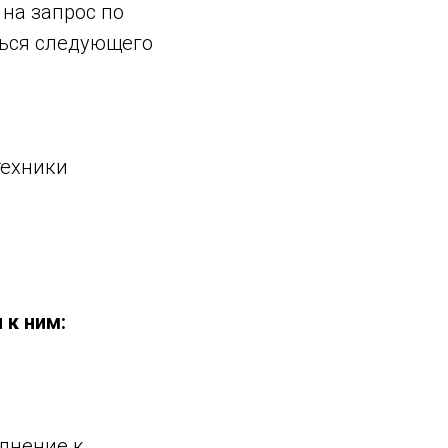
на запрос по
ться следующего
техники
 к ним:
олнение к