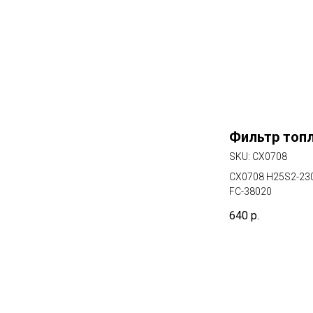
Фильтр топ
SKU:
CX0708
CX0708 H25S2-23
FC-38020
640
р.