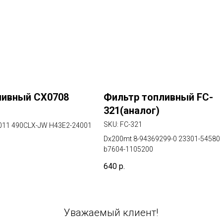
ливный CX0708
Фильтр топливный FC-
321(аналог)
SKU:
FC-321
011 490CLX-JW H43E2-24001
Dx200mt 8-94369299-0 23301-5458
b7604-1105200
640
р.
Уважаемый клиент!