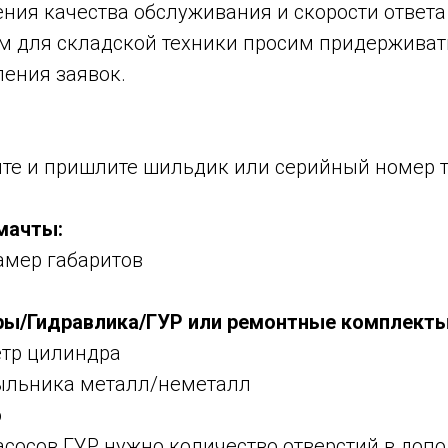
ия качества обслуживания и скорости ответа 
м для складской техники просим придержива
ения заявок.
йте и пришлите шильдик или серийный номер 
 мачты:
амер габаритов
ры/Гидравлика/ГУР или ремонтные комплекты
етр цилиндра
пыльника металл/неметалл
о
асосов ГУР нужно количество отверстий в доп