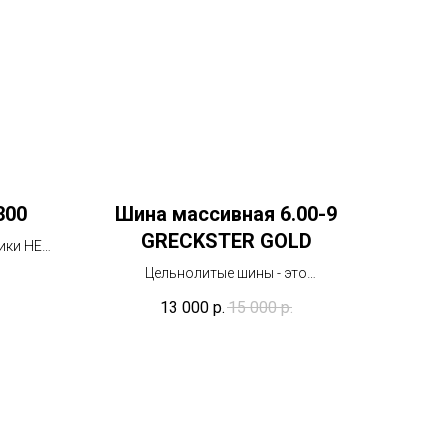
300
Шина массивная 6.00-9
GRECKSTER GOLD
ки HELI
ашины,
Цельнолитые шины - это
тся в
инновационное решение. Они созданы
13 000
р.
15 000
р.
на
с использованием специальной
иях и в
технологии литья резины в одну
зельными
цельную конструкцию, что придает им
ивает
уникальные
сть и
свойства. Исключительная прочность
рузчики
и долговечность. Благодаря своей
й
структуре, цельнолитые шины