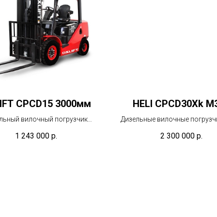
IFT CPCD15 3000мм
HELI CPCD30Xk М
льный вилочный погрузчик
Дизельные вилочные погрузчи
IFT — это техника, которая
— это надежные и мощные м
1 243 000
р.
2 300 000
р.
уется для перемещения грузов
которые широко использую
ладах и в производственных
складских помещениях, 
ниях. Он оснащен дизельным
производственных предприят
телем, который работает по
логистике. Они оснащены ди
жатия-нагрева, что позволяет
двигателями, что обеспеч
звивать высокую мощность и
высокую производительно
омичность. Кроме того, он
экономичность работы. Пог
ет высокой маневренностью и
HELI обладают высоко