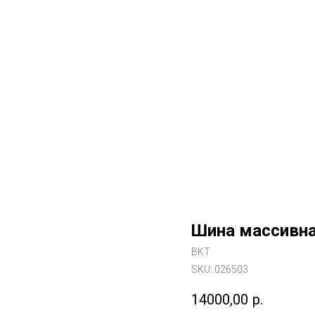
Шина массивна
BKT
SKU:
026503
14000,00
р.