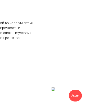
ой технологии литья
 прочность и
ые сложные условия
на протектора
Акция