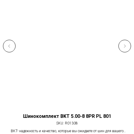
100
Шинокомплект BKT 5.00-8 8PR PL 801
SKU:
R01308
Ди
к
BKT- надежность и качество, которые вы ожидаете от шин для вашего