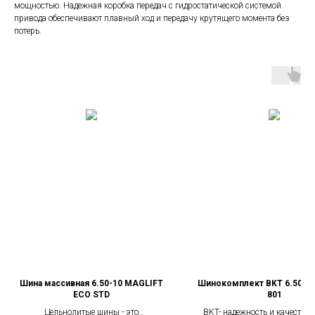
мощностью. Надежная коробка передач с гидростатической системой
привода обеспечивают плавный ход и передачу крутящего момента без
потерь.
Шина массивная 6.50-10 MAGLIFT
Шинокомплект BKT 6.50-10
ECO STD
801
Цельнолитые шины - это
BKT- надежность и качество,